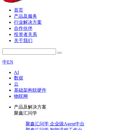
首页
产品及服务
行业解决方案
合作伙伴
投资者关系
关于我们
中
EN
AI
数据
云
基础架构软硬件
物联网
产品及解决方案
聚鑫汇问学
聚鑫汇问学 企业级Agent中台
聚鑫汇问学 智能流程工作台