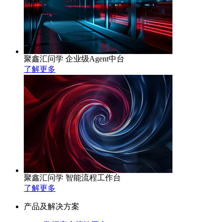
聚鑫汇问学 企业级Agent中台
了解更多
聚鑫汇问学 智能流程工作台
了解更多
产品及解决方案