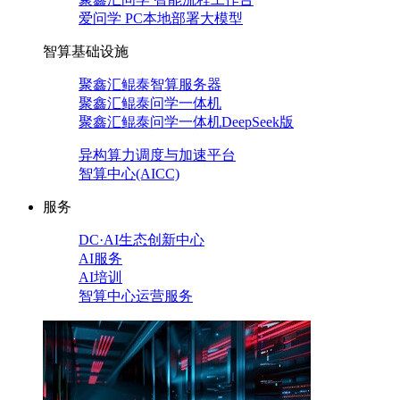
爱问学 PC本地部署大模型
智算基础设施
聚鑫汇鲲泰智算服务器
聚鑫汇鲲泰问学一体机
聚鑫汇鲲泰问学一体机DeepSeek版
异构算力调度与加速平台
智算中心(AICC)
服务
DC·AI生态创新中心
AI服务
AI培训
智算中心运营服务