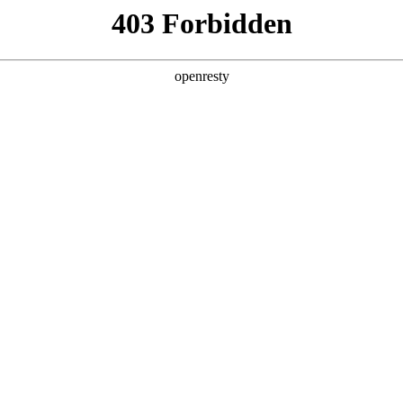
产品及服务
行业解决方案
合作伙伴
投资者关系
简称“聚鑫汇数码”、“我们”和“我们的”）深知隐私对您的重要性
策》（下文简称“本政策”）。本政策阐述了聚鑫汇数码如何处理您的个人数据
鑫汇数码在补充政策中，或者在收集数据时提供的通知中发布。
：